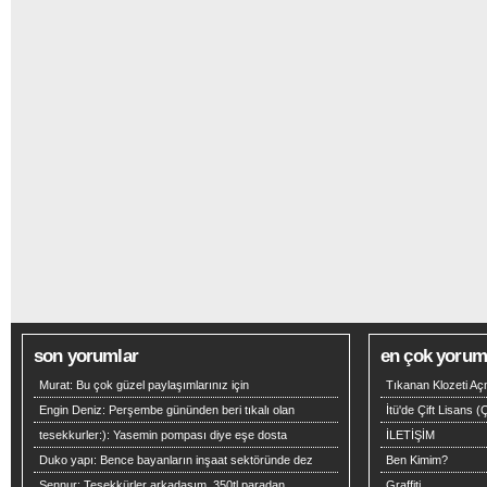
son yorumlar
en çok yoruml
Murat:
Bu çok güzel paylaşımlarınız için
Tıkanan Klozeti Aç
Engin Deniz:
Perşembe gününden beri tıkalı olan
İtü'de Çift Lisans 
tesekkurler:):
Yasemin pompası diye eşe dosta
İLETİŞİM
Duko yapı:
Bence bayanların inşaat sektöründe dez
Ben Kimim?
Şennur:
Teşekkürler arkadaşım .350tl paradan
Graffiti