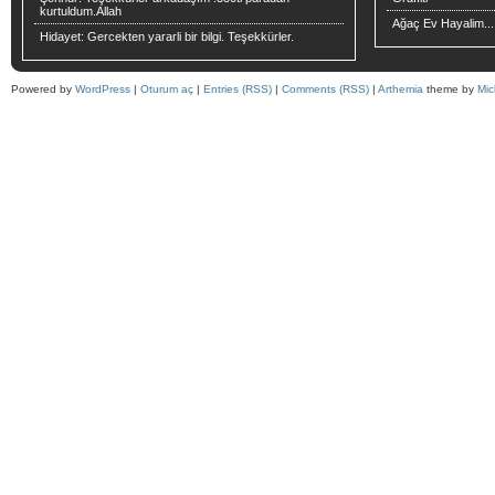
kurtuldum.Allah
Ağaç Ev Hayalim...
Hidayet:
Gercekten yararli bir bilgi. Teşekkürler.
Powered by
WordPress
|
Oturum aç
|
Entries (RSS)
|
Comments (RSS)
|
Arthemia
theme by
Mic