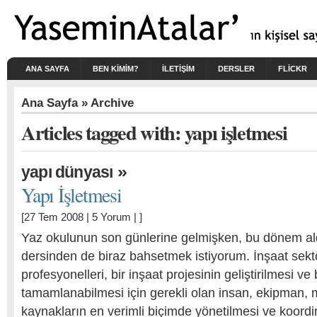
ANA SAYFA
BEN KIMIM?
İLETİŞİM
DERSLER
FLICKR
Ana Sayfa
» Archive
Articles tagged with: yapı işletmesi
»
yapı dünyası
Yapı İşletmesi
[27 Tem 2008 |
5 Yorum
| ]
Yaz okulunun son günlerine gelmişken, bu dönem al
dersinden de biraz bahsetmek istiyorum. İnşaat sek
profesyonelleri, bir inşaat projesinin geliştirilmesi ve 
tamamlanabilmesi için gerekli olan insan, ekipman,
kaynakların en verimli biçimde yönetilmesi ve koordi