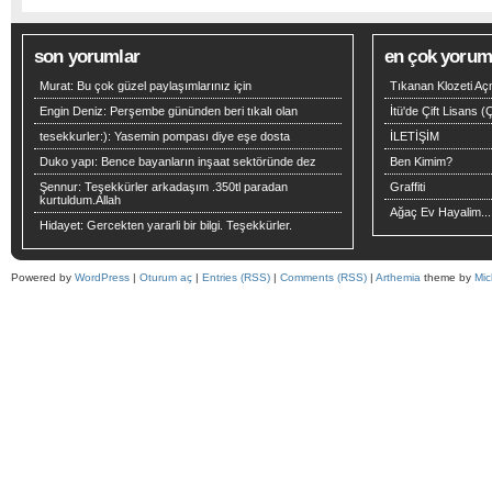
son yorumlar
en çok yoruml
Murat:
Bu çok güzel paylaşımlarınız için
Tıkanan Klozeti Aç
Engin Deniz:
Perşembe gününden beri tıkalı olan
İtü'de Çift Lisans 
tesekkurler:):
Yasemin pompası diye eşe dosta
İLETİŞİM
Duko yapı:
Bence bayanların inşaat sektöründe dez
Ben Kimim?
Şennur:
Teşekkürler arkadaşım .350tl paradan
Graffiti
kurtuldum.Allah
Ağaç Ev Hayalim...
Hidayet:
Gercekten yararli bir bilgi. Teşekkürler.
Powered by
WordPress
|
Oturum aç
|
Entries (RSS)
|
Comments (RSS)
|
Arthemia
theme by
Mic