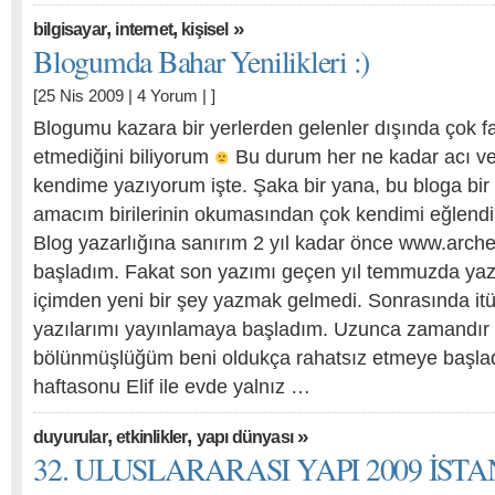
,
,
»
bilgisayar
i̇nternet
kişisel
Blogumda Bahar Yenilikleri :)
[25 Nis 2009 |
4 Yorum
| ]
Blogumu kazara bir yerlerden gelenler dışında çok fa
etmediğini biliyorum
Bu durum her ne kadar acı ve
kendime yazıyorum işte. Şaka bir yana, bu bloga bir
amacım birilerinin okumasından çok kendimi eğlendir
Blog yazarlığına sanırım 2 yıl kadar önce www.arche
başladım. Fakat son yazımı geçen yıl temmuzda yaz
içimden yeni bir şey yazmak gelmedi. Sonrasında it
yazılarımı yayınlamaya başladım. Uzunca zamandır 
bölünmüşlüğüm beni oldukça rahatsız etmeye başlad
haftasonu Elif ile evde yalnız …
,
,
»
duyurular
etkinlikler
yapı dünyası
32. ULUSLARARASI YAPI 2009 İST