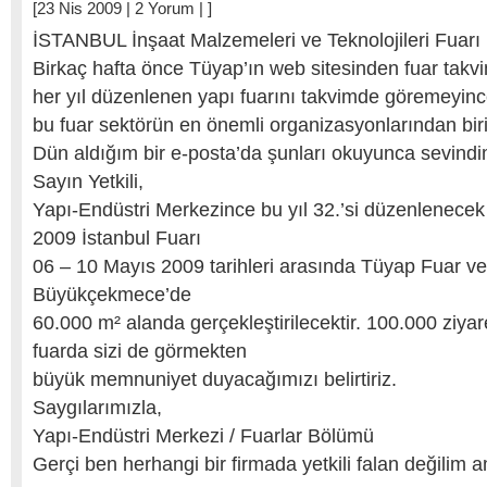
[23 Nis 2009 |
2 Yorum
| ]
İSTANBUL İnşaat Malzemeleri ve Teknolojileri Fuarı
Birkaç hafta önce Tüyap’ın web sitesinden fuar tak
her yıl düzenlenen yapı fuarını takvimde göremeyin
bu fuar sektörün en önemli organizasyonlarından biri
Dün aldığım bir e-posta’da şunları okuyunca sevindi
Sayın Yetkili,
Yapı-Endüstri Merkezince bu yıl 32.’si düzenlenecek
2009 İstanbul Fuarı
06 – 10 Mayıs 2009 tarihleri arasında Tüyap Fuar v
Büyükçekmece’de
60.000 m² alanda gerçekleştirilecektir. 100.000 ziyar
fuarda sizi de görmekten
büyük memnuniyet duyacağımızı belirtiriz.
Saygılarımızla,
Yapı-Endüstri Merkezi / Fuarlar Bölümü
Gerçi ben herhangi bir firmada yetkili falan değili