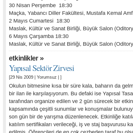
30 Nisan Perşembe 18:30
Maçka, Yabancı Diller Fakültesi, Mustafa Kemal Amfi
2 Mayıs Cumartesi 18:30
Maslak, Kültür ve Sanat Birliği, Büyük Salon (Oditor
6 Mayıs Çarşamba 18:30
Maslak, Kültür ve Sanat Birliği, Büyük Salon (Oditor
»
etkinlikler
Yapısal Sektör Zirvesi
[29 Nis 2009 |
Yorumsuz
| ]
Okulun bitmesine kısa bir süre kala, baharın da gelm
bir ilan ile karşılaşıyorum. Bu defaki ise Yapısal Ta
tarafından organize edilen ve 2 gün sürecek bir etkinl
kapsamında çeşitli sunumlar ve konuşmalar bulunuy
son gün bir de yarışma düzenlenecek. Etkinliğe katıl
katılım sertifikaları verileceği, iş ve staj başvurusu k
edilmiş. Öğrencileri de en çok cezbeden taraf bu ols