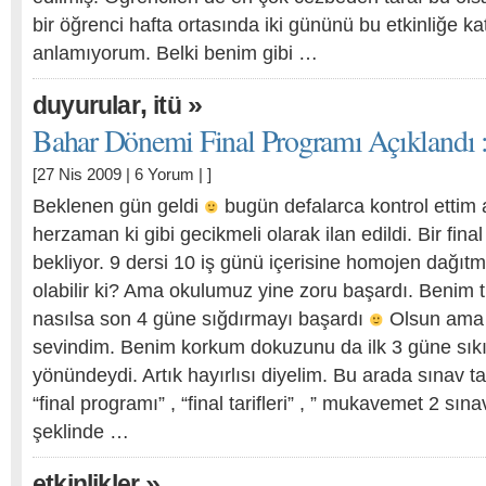
bir öğrenci hafta ortasında iki gününü bu etkinliğe kat
anlamıyorum. Belki benim gibi …
,
»
duyurular
i̇tü
Bahar Dönemi Final Programı Açıklandı :
[27 Nis 2009 |
6 Yorum
| ]
Beklenen gün geldi
bugün defalarca kontrol ettim 
herzaman ki gibi gecikmeli olarak ilan edildi. Bir fina
bekliyor. 9 dersi 10 iş günü içerisine homojen dağıt
olabilir ki? Ama okulumuz yine zoru başardı. Benim 
nasılsa son 4 güne sığdırmayı başardı
Olsun ama 
sevindim. Benim korkum dokuzunu da ilk 3 güne sıkı
yönündeydi. Artık hayırlısı diyelim. Bu arada sınav ta
“final programı” , “final tarifleri” , ” mukavemet 2 sı
şeklinde …
»
etkinlikler