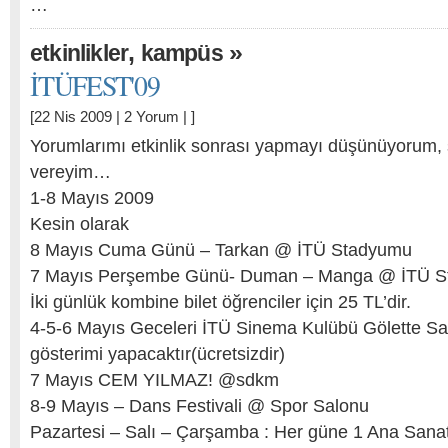
…
,
»
etkinlikler
kampüs
İTÜFEST'09
[22 Nis 2009 |
2 Yorum
| ]
Yorumlarımı etkinlik sonrası yapmayı düşünüyorum, şi
vereyim…
1-8 Mayıs 2009
Kesin olarak
8 Mayıs Cuma Günü – Tarkan @ İTÜ Stadyumu
7 Mayıs Perşembe Günü- Duman – Manga @ İTÜ 
İki günlük kombine bilet öğrenciler için 25 TL’dir.
4-5-6 Mayıs Geceleri İTÜ Sinema Kulübü Gölette S
gösterimi yapacaktır(ücretsizdir)
7 Mayıs CEM YILMAZ! @sdkm
8-9 Mayıs – Dans Festivali @ Spor Salonu
Pazartesi – Salı – Çarşamba : Her güne 1 Ana Sanat