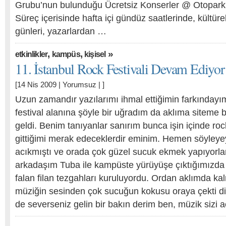
Grubu’nun bulunduğu Ücretsiz Konserler @ Otopark
Süreç içerisinde hafta içi gündüz saatlerinde, kültürel
günleri, yazarlardan …
,
,
»
etkinlikler
kampüs
kişisel
11. İstanbul Rock Festivali Devam Ediy
[14 Nis 2009 |
Yorumsuz
| ]
Uzun zamandır yazılarımı ihmal ettiğimin farkındayım,
festival alanına şöyle bir uğradım da aklıma sitem
geldi. Benim tanıyanlar sanırım bunca işin içinde roc
gittiğimi merak edeceklerdir eminim. Hemen söyley
acıkmıştı ve orada çok güzel sucuk ekmek yapıyorla
arkadaşım Tuba ile kampüste yürüyüşe çıktığımızda
falan filan tezgahları kuruluyordu. Ordan aklımda kal
müziğin sesinden çok sucuğun kokusu oraya çekti diy
de severseniz gelin bir bakın derim ben, müzik sizi