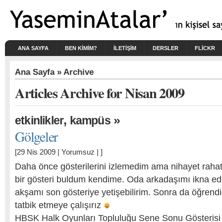
ANA SAYFA
BEN KIMIM?
İLETİŞİM
DERSLER
FLICKR
Ana Sayfa
» Archive
Articles Archive for Nisan 2009
,
»
etkinlikler
kampüs
Gölgeler
[29 Nis 2009 |
Yorumsuz
| ]
Daha önce gösterilerini izlemedim ama nihayet rahat
bir gösteri buldum kendime. Oda arkadaşımı ikna 
akşamı son gösteriye yetişebilirim. Sonra da öğrendiğ
tatbik etmeye çalışırız
HBSK Halk Oyunları Topluluğu Sene Sonu Gösterisi