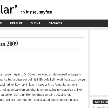
İM
DERSLER
FLICKR
ARCHIVES
sım 2009
lmanca görmüştüm. Dil öğrenmek konusunda hevesli ve başarılı
nca bana biraz zor gelmişti. Bir defa kelimeleri fazla uzun ve şu
 bir artikel koymak ihtiyacı hisseder ki bu Almanlar anlamış
r. Kelimeye bakıyorsun, eğer feminen çağrışım yapıyorsa artikeli
orsa artikel ‘der’ olur. Hemen örnek verelim; güzellik (die
me) akıllılık (die Klugheit) gibi söylendiğinde kadınların akla
Son Eklen
Uzun Bir 