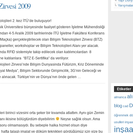
Yapı Düny
Zirvesi 2009
Yarışmala
olojileri 2. kez İTÜ’de buluşuyor!
nik Üniversitesi bünyesinde faaliyet gösteren İşletme Mühendisliği
ından 4-5 Aralik 2009 tarihlerinde İTÜ İşletme Fakültesi Konferans
açka) gerçekleştirilecek olan Bilişim Teknolojileri Zirvesi (BTZ)
neller, workshoplar ve Bilişim Teknolojileri Alanı yer alacak.
da RFID sistemiyle takip edilecek olan katılımcılardan 8
e katılanlara “BTZ E-Sertifika“ da veriliyor.
olojileri Zirvesi’nde Bilişim Dunyasinda Fütürizm, Kriz Döneminde
yal Medya”, Bilişim Sektorunde Girişimcilik, 3G’nin Geleceği ve
le alınacak. Türkiye’nin ve Dünya’nın önde gelen …
Etiketler
al
almanca
D
blog
cad
i birinci vizesini orta şeker bir kıvamda atlattım. Aynı gün Zemin
öğrenmek
d
nı ikisine bölüştürdüm diyebilirim
Neyse sağlık olsun. Ama
usulleri
inşaat
ş soru olmamasıydı. Bu sebeple halka hizmet olsun diye
inşaa
 hafta talaşlı imalat ve döküm teknikleri gördüğümüz için vize bu