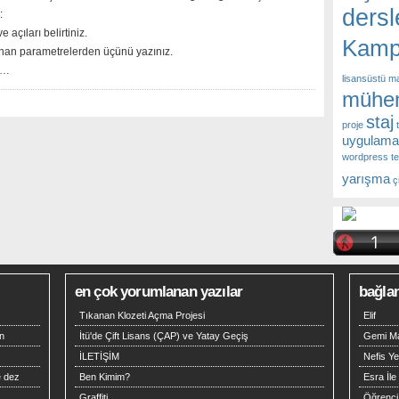
dersl
:
açıları belirtiniz.
Kamp
nan parametrelerden üçünü yazınız.
 …
lisansüstü
ma
mühend
staj
proje
uygulama
wordpress t
yarışma
ç
en çok yorumlanan yazılar
bağlan
Tıkanan Klozeti Açma Projesi
Elif
n
İtü'de Çift Lisans (ÇAP) ve Yatay Geçiş
Gemi M
İLETİŞİM
Nefis Ye
e dez
Ben Kimim?
Esra İle
Graffiti
Öğrenci