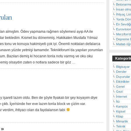
Betonarme
İnsan olm
uları
İhtiyaç Lis
Yurda Dö
En Sevdiğ
Eurovision
z’dan almıştım. Ödev yapmama rağmen söylemesi ayıp AA ile
Merzifon’d
adar bekledim. Kısmet bu dönemmiş. Hakikaten Mustafa Yılmaz
Depreme D
es tonu ve konuya hakimiyeti çok iyi. Önemli noktaları defalarca
Matlab öğ
z, sınavın yüzde yetmişi tamamdır. Teknikforum’da yapılan yorumları
um. Bazıları demiş ki hocanın tonla notu varmış ve oku oku
Kategoril
nlemiş olsaydın zaten o notlara sadece bir göz …
Bilgisayar
Dersler
Duyurular
Etkinlikler
Genel
Gezi
İnternet
şareti lazım oldu. Ben de şöyle fiyakalı bir şey koyayım diye
İtü
ıktı. İçerisinde her eve lazım tonla block ve çizim var.
Kampüs
verdim, ihtiyacı olan da faydalansın tabi
Kişisel
Kitap
Mimarlık
Teknik
»