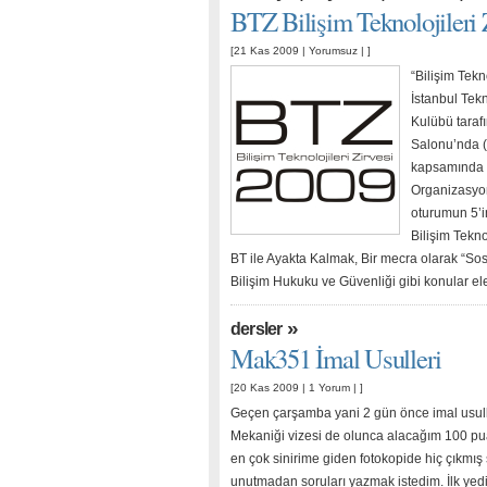
BTZ Bilişim Teknolojileri 
[21 Kas 2009 |
Yorumsuz
| ]
“Bilişim Tekn
İstanbul Tek
Kulübü taraf
Salonu’nda (M
kapsamında pa
Organizasyon
oturumun 5’in
Bilişim Tekn
BT ile Ayakta Kalmak, Bir mecra olarak “Sos
Bilişim Hukuku ve Güvenliği gibi konular e
»
dersler
Mak351 İmal Usulleri
[20 Kas 2009 |
1 Yorum
| ]
Geçen çarşamba yani 2 gün önce imal usuller
Mekaniği vizesi de olunca alacağım 100 pua
en çok sinirime giden fotokopide hiç çıkmı
unutmadan soruları yazmak istedim. İlk yedi