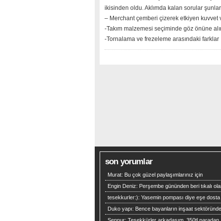
ikisinden oldu. Aklımda kalan sorular şunlar
– Merchant çemberi çizerek etkiyen kuvvet ve 
-Takım malzemesi seçiminde göz önüne alı
-Tornalama ve frezeleme arasındaki farklar
son yorumlar
Murat:
Bu çok güzel paylaşımlarınız için
Engin Deniz:
Perşembe gününden beri tıkalı ola
tesekkurler:):
Yasemin pompası diye eşe dosta
Duko yapı:
Bence bayanların inşaat sektöründ
Şennur:
Teşekkürler arkadaşım .350tl paradan