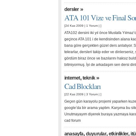
»
dersler
ATA 101 Vize ve Final Sor
[24 Kas 2009 |
1 Yorum
| ]
ATA102 dersini iki yıl önce Mustafa Yılma
geçince ATA 101 i de kendisinden alana k
bana göre gerçekten güzel ders anlatıyor. S
tekrarlar, dersleri takip eder ve dinlerseni
gördüm biraz önce ve bazılarını haksız buld
bitmiyormuş. İyi de arkadaşım sen dersi di
,
»
i̇nternet
teknik
Cad Blockları
[22 Kas 2009 |
3 Yorum
| ]
Geçen gün karayolu projemi yaparken kuzey i
google’da bir arama yaptım. Karşıma bu site ç
Unutmayayım diyerek buraya yazmaya karar 
cad forum
,
,
,
anasayfa
duyurular
etkinlikler
i̇tü