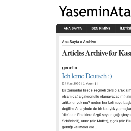
ANA SAYFA
BEN KIMIM?
İLETİŞ
Ana Sayfa
» Archive
Articles Archive for Ka
»
genel
Ich lerne Deutsch :)
[24 Kas 2009 |
1 Yorum
| ]
Bir zamanlar lisede seçmeli ders olarak a
olsam da( alçakgönüllü olamayacağım:) alma
artikeller yok mu? neden her kelimeye başka
değilim. Ama yinde de bir kolaylık yapmışla
‘die’ olur. Erkeklere özgü şeyleri çağrıştırıy
Schönheit), anne (die Mutter), çiçek (die Blu
geldiği kelimeler die …