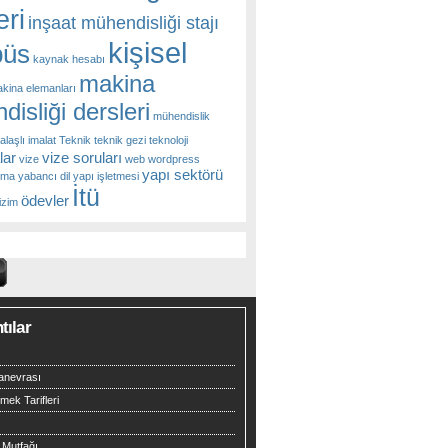
eri
inşaat mühendisliği stajı
kişisel
üs
kaynak hesabı
makina
kina elemanları
isliği dersleri
mühendislik
talaşlı imalat
Teknik
teknik gezi
teknoloji
lar
vize soruları
vize
web
wordpress
yapı sektörü
ema
yabancı dil
yapı işletmesi
İtü
ödevler
izim
tılar
anevrası
mek Tarifleri
 Mutfağı