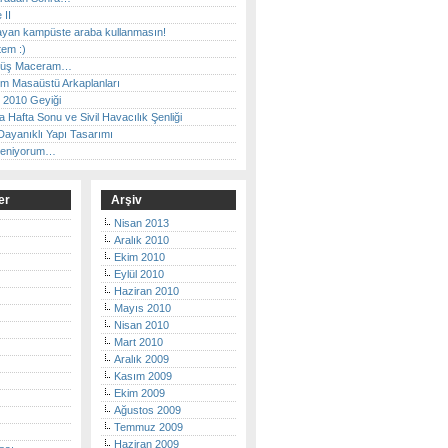
 II
ayan kampüste araba kullanmasın!
tem :)
nüş Maceram…
im Masaüstü Arkaplanları
 2010 Geyiği
a Hafta Sonu ve Sivil Havacılık Şenliği
ayanıklı Yapı Tasarımı
reniyorum…
er
Arşiv
Nisan 2013
Aralık 2010
Ekim 2010
Eylül 2010
Haziran 2010
Mayıs 2010
Nisan 2010
Mart 2010
Aralık 2009
Kasım 2009
Ekim 2009
Ağustos 2009
Temmuz 2009
Haziran 2009