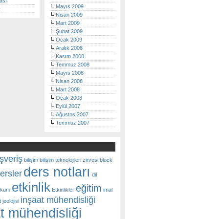
ası
Mayıs 2009
r
Nisan 2009
Mart 2009
Şubat 2009
Ocak 2009
Aralık 2008
Kasım 2008
Temmuz 2008
Mayıs 2008
Nisan 2008
Mart 2008
Ocak 2008
Eylül 2007
Ağustos 2007
Temmuz 2007
ışveriş
bilişim
bilişim teknolojileri zirvesi
block
ders notları
ersler
dil
etkinlik
eğitim
öküm
Etkinlikler
imal
inşaat mühendisliği
 jeolojisi
t mühendisliği