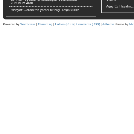
kurtuldum.Allah
Ağaç Ev Hayalim...
Hidayet:
Gercekten yararli bir bilgi. Teşekkürler.
Powered by
WordPress
|
Oturum aç
|
Entries (RSS)
|
Comments (RSS)
|
Arthemia
theme by
Mic