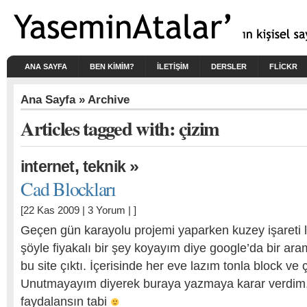
ANA SAYFA
BEN KIMIM?
İLETİŞİM
DERSLER
FLICKR
Ana Sayfa
» Archive
Articles tagged with: çizim
,
»
i̇nternet
teknik
Cad Blockları
[22 Kas 2009 |
3 Yorum
| ]
Geçen gün karayolu projemi yaparken kuzey işareti 
şöyle fiyakalı bir şey koyayım diye google’da bir a
bu site çıktı. İçerisinde her eve lazım tonla block ve 
Unutmayayım diyerek buraya yazmaya karar verdim, 
faydalansın tabi