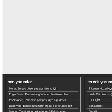
son yorumlar
en çok yoruml
Murat:
Bu çok güzel paylaşımlarınız için
Tıkanan Klozeti Aç
Engin Deniz:
Perşembe gününden beri tıkalı olan
İtü'de Çift Lisans 
tesekkurler:):
Yasemin pompası diye eşe dosta
İLETİŞİM
Duko yapı:
Bence bayanların inşaat sektöründe dez
Ben Kimim?
Şennur:
Teşekkürler arkadaşım .350tl paradan
Graffiti