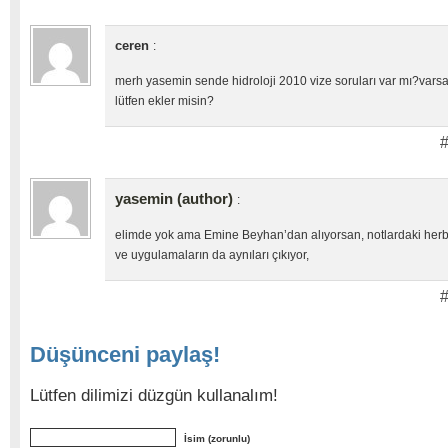
ceren
:
merh yasemin sende hidroloji 2010 vize soruları var mı?var
lütfen ekler misin?
#
yasemin (author)
:
elimde yok ama Emine Beyhan’dan alıyorsan, notlardaki herbiş
ve uygulamaların da aynıları çıkıyor,
#
Düşünceni paylaş!
Lütfen dilimizi düzgün kullanalım!
İsim (zorunlu)