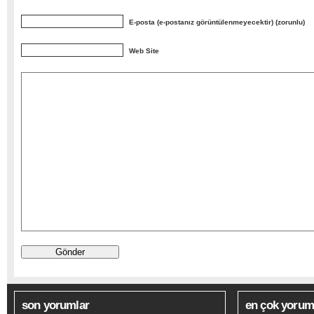
E-posta (e-postanız görüntülenmeyecektir) (zorunlu)
Web Site
son yorumlar
en çok yoruml