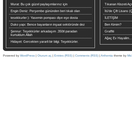
Murat:
Bu çok güzel paylaşımlarınız için
Tıkanan Klozeti Aç
Engin Deniz:
Perşembe gününden beri tıkalı olan
İtü'de Çift Lisans 
tesekkurler:):
Yasemin pompası diye eşe dosta
İLETİŞİM
Duko yapı:
Bence bayanların inşaat sektöründe dez
Ben Kimim?
Şennur:
Teşekkürler arkadaşım .350tl paradan
Graffiti
kurtuldum.Allah
Ağaç Ev Hayalim...
Hidayet:
Gercekten yararli bir bilgi. Teşekkürler.
Powered by
WordPress
|
Oturum aç
|
Entries (RSS)
|
Comments (RSS)
|
Arthemia
theme by
Mic