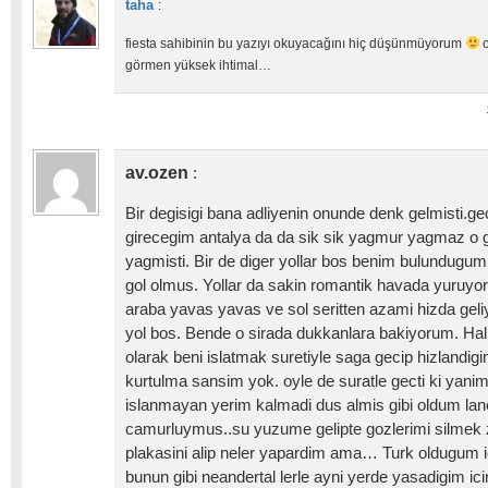
taha
:
fiesta sahibinin bu yazıyı okuyacağını hiç düşünmüyorum
o
görmen yüksek ihtimal…
av.ozen
:
Bir degisigi bana adliyenin onunde denk gelmisti.g
girecegim antalya da da sik sik yagmur yagmaz o 
yagmisti. Bir de diger yollar bos benim bulundugum y
gol olmus. Yollar da sakin romantik havada yuruyor
araba yavas yavas ve sol seritten azami hizda gel
yol bos. Bende o sirada dukkanlara bakiyorum. Haliyle
olarak beni islatmak suretiyle saga gecip hizlandigi
kurtulma sansim yok. oyle de suratle gecti ki yan
islanmayan yerim kalmadi dus almis gibi oldum lan
camurluymus..su yuzume gelipte gozlerimi silme
plakasini alip neler yapardim ama… Turk oldugum ic
bunun gibi neandertal lerle ayni yerde yasadigim ic