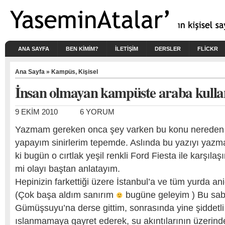
ANA SAYFA
BEN KIMIM?
İLETİŞİM
DERSLER
FLICKR
Ana Sayfa
»
Kampüs
,
Kişisel
İnsan olmayan kampüste araba kull
9 EKIM 2010
6 YORUM
Yazmam gereken onca şey varken bu konu nereden çı
yapayım sinirlerim tepemde. Aslında bu yazıyı yazm
ki bugün o cırtlak yeşil renkli Ford Fiesta ile karşılaş
mi olayı baştan anlatayım.
Hepinizin farkettiği üzere İstanbul’a ve tüm yurda an
(Çok başa aldım sanırım
bugüne geleyim ) Bu sa
Gümüşsuyu’na derse gittim, sonrasında yine şiddet
ıslanmamaya gayret ederek, su akıntılarının üzerind