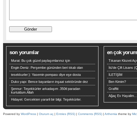
son yorumlar
en çok yoruml
Murat:
Bu çok güzel paylaşımlarınız için
Tıkanan Klozeti Aç
Engin Deniz:
Perşembe gününden beri tıkalı olan
İtü'de Çift Lisans 
tesekkurler:):
Yasemin pompası diye eşe dosta
İLETİŞİM
Duko yapı:
Bence bayanların inşaat sektöründe dez
Ben Kimim?
Şennur:
Teşekkürler arkadaşım .350tl paradan
Graffiti
kurtuldum.Allah
Ağaç Ev Hayalim...
Hidayet:
Gercekten yararli bir bilgi. Teşekkürler.
Powered by
WordPress
|
Oturum aç
|
Entries (RSS)
|
Comments (RSS)
|
Arthemia
theme by
Mic