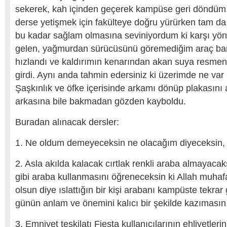
sekerek, kah içinden geçerek kampüse geri döndüm
derse yetişmek için fakülteye doğru yürürken tam d
bu kadar sağlam olmasına seviniyordum ki karşı yö
gelen, yağmurdan sürücüsünü göremediğim araç ba
hızlandı ve kaldırımın kenarından akan suya resmen bi
girdi. Aynı anda tahmin edersiniz ki üzerimde ne var 
Şaşkınlık ve öfke içerisinde arkamı dönüp plakasını 
arkasına bile bakmadan gözden kayboldu.
Buradan alınacak dersler:
1. Ne oldum demeyeceksin ne olacağım diyeceksin, 
2. Asla akılda kalacak cırtlak renkli araba almayacak
gibi araba kullanmasını öğreneceksin ki Allah muhafa
olsun diye ıslattığın bir kişi arabanı kampüste tekrar
günün anlam ve önemini kalıcı bir şekilde kazımasın
3. Emniyet teşkilatı Fiesta kullanıcılarının ehliyetler