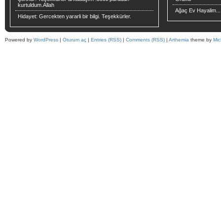
kurtuldum.Allah
Ağaç Ev Hayalim...
Hidayet:
Gercekten yararli bir bilgi. Teşekkürler.
Powered by
WordPress
|
Oturum aç
|
Entries (RSS)
|
Comments (RSS)
|
Arthemia
theme by
Mic