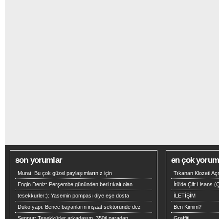
son yorumlar
en çok yoruml
Murat:
Bu çok güzel paylaşımlarınız için
Tıkanan Klozeti Aç
Engin Deniz:
Perşembe gününden beri tıkalı olan
İtü'de Çift Lisans 
tesekkurler:):
Yasemin pompası diye eşe dosta
İLETİŞİM
Duko yapı:
Bence bayanların inşaat sektöründe dez
Ben Kimim?
Şennur:
Teşekkürler arkadaşım .350tl paradan
Graffiti