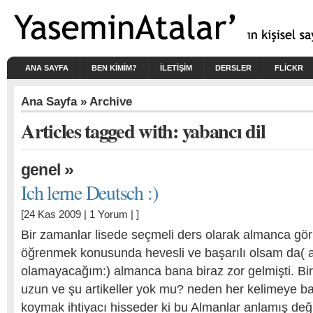
ANA SAYFA
BEN KIMIM?
İLETİŞİM
DERSLER
FLICKR
Ana Sayfa
» Archive
Articles tagged with: yabancı dil
»
genel
Ich lerne Deutsch :)
[24 Kas 2009 |
1 Yorum
| ]
Bir zamanlar lisede seçmeli ders olarak almanca gö
öğrenmek konusunda hevesli ve başarılı olsam da( 
olamayacağım:) almanca bana biraz zor gelmişti. Bir 
uzun ve şu artikeller yok mu? neden her kelimeye baş
koymak ihtiyacı hisseder ki bu Almanlar anlamış değ