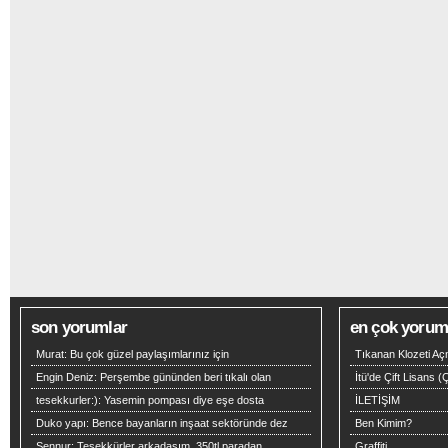
son yorumlar
en çok yoruml
Murat:
Bu çok güzel paylaşımlarınız için
Tıkanan Klozeti Aç
Engin Deniz:
Perşembe gününden beri tıkalı olan
İtü'de Çift Lisans 
tesekkurler:):
Yasemin pompası diye eşe dosta
İLETİŞİM
Duko yapı:
Bence bayanların inşaat sektöründe dez
Ben Kimim?
Şennur:
Teşekkürler arkadaşım .350tl paradan
Graffiti