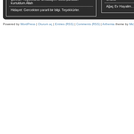
kurtuldum.Allah
Ağaç Ev Hayalim...
Hidayet:
Gercekten yararli bir bilgi. Teşekkürler.
Powered by
WordPress
|
Oturum aç
|
Entries (RSS)
|
Comments (RSS)
|
Arthemia
theme by
Mic