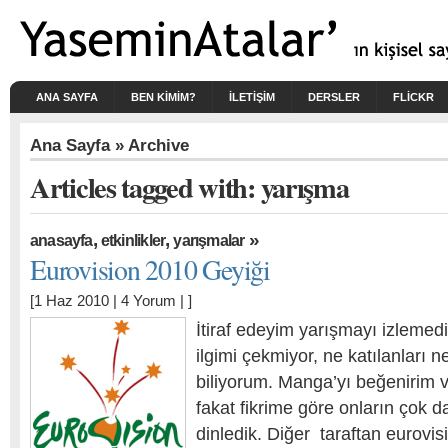
ANA SAYFA
BEN KIMIM?
İLETİŞİM
DERSLER
FLICKR
Ana Sayfa
» Archive
Articles tagged with: yarışma
,
,
»
anasayfa
etkinlikler
yarışmalar
Eurovision 2010 Geyiği
[1 Haz 2010 |
4 Yorum
| ]
İtiraf edeyim yarışmayı izlemed
ilgimi çekmiyor, ne katılanları n
biliyorum. Manga’yı beğenirim 
fakat fikrime göre onların çok d
dinledik. Diğer taraftan eurovi