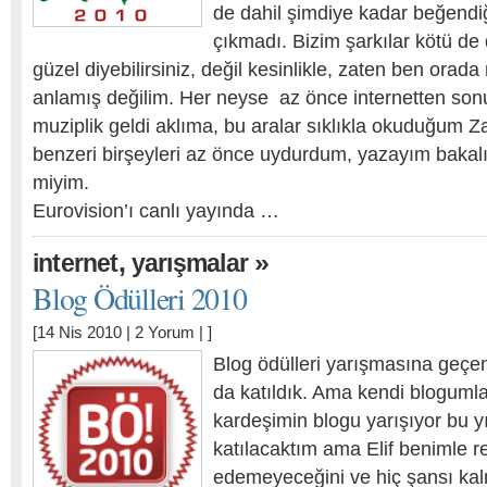
de dahil şimdiye kadar beğendiğ
çıkmadı. Bizim şarkılar kötü de 
güzel diyebilirsiniz, değil kesinlikle, zaten ben orad
anlamış değilim. Her neyse az önce internetten sonu
muziplik geldi aklıma, bu aralar sıklıkla okuduğum Z
benzeri birşeyleri az önce uydurdum, yazayım bakal
miyim.
Eurovision’ı canlı yayında …
,
»
i̇nternet
yarışmalar
Blog Ödülleri 2010
[14 Nis 2010 |
2 Yorum
| ]
Blog ödülleri yarışmasına geçen 
da katıldık. Ama kendi bloguml
kardeşimin blogu yarışıyor bu y
katılacaktım ama Elif benimle r
edemeyeceğini ve hiç şansı kal